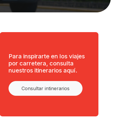
Para inspirarte en los viajes
por carretera, consulta
nuestros itinerarios aquí.
Consultar intinerarios