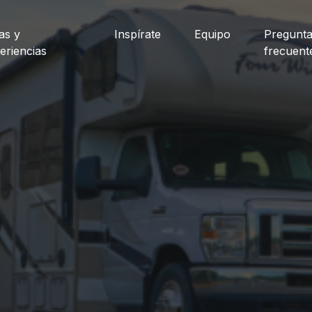
as y
Inspírate
Equipo
Pregunt
eriencias
frecuent