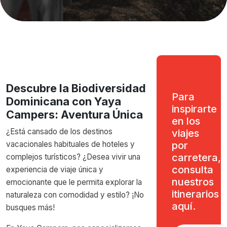
Descubre la Biodiversidad
Para
Dominicana con Yaya
inspirarte
Campers: Aventura Única
en los
¿Está cansado de los destinos
viajes
vacacionales habituales de hoteles y
por
carretera,
complejos turísticos? ¿Desea vivir una
consulta
experiencia de viaje única y
nuestros
emocionante que le permita explorar la
itinerarios
naturaleza con comodidad y estilo? ¡No
aquí.
busques más!